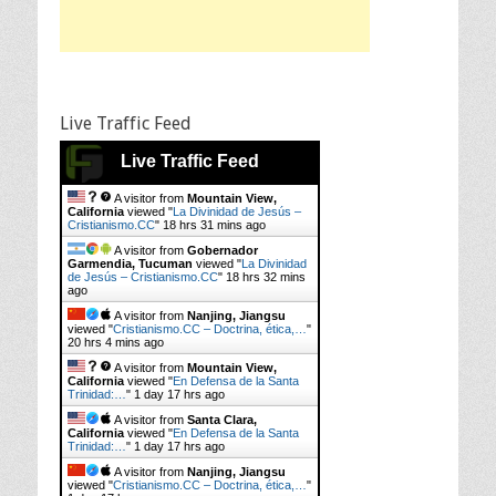
Live Traffic Feed
Live Traffic Feed
A visitor from
Mountain View,
California
viewed "
La Divinidad de Jesús –
Cristianismo.CC
"
18 hrs 31 mins ago
A visitor from
Gobernador
Garmendia, Tucuman
viewed "
La Divinidad
de Jesús – Cristianismo.CC
"
18 hrs 32 mins
ago
A visitor from
Nanjing, Jiangsu
viewed "
Cristianismo.CC – Doctrina, ética,…
"
20 hrs 4 mins ago
A visitor from
Mountain View,
California
viewed "
En Defensa de la Santa
Trinidad:…
"
1 day 17 hrs ago
A visitor from
Santa Clara,
California
viewed "
En Defensa de la Santa
Trinidad:…
"
1 day 17 hrs ago
A visitor from
Nanjing, Jiangsu
viewed "
Cristianismo.CC – Doctrina, ética,…
"