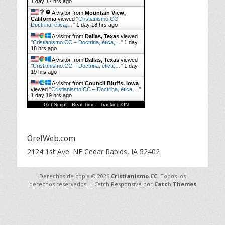
1 day 17 hrs ago
A visitor from
Mountain View,
California
viewed "
Cristianismo.CC –
Doctrina, ética,…
"
1 day 18 hrs ago
A visitor from
Dallas, Texas
viewed
"
Cristianismo.CC – Doctrina, ética,…
"
1 day
18 hrs ago
A visitor from
Dallas, Texas
viewed
"
Cristianismo.CC – Doctrina, ética,…
"
1 day
19 hrs ago
A visitor from
Council Bluffs, Iowa
viewed "
Cristianismo.CC – Doctrina, ética,…
"
1 day 19 hrs ago
Get Script
Real Time
Tracking ON
OrelWeb.com
2124 1st Ave. NE Cedar Rapids, IA 52402
Derechos de copia © 2026
Cristianismo.CC
. Todos los
derechos reservados. | Catch Responsive por
Catch Themes