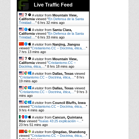
Live Traffic Feed
A visitor from
Mountain View,
California
viewed "
En Defensa de la Santa
Trinidad:…
"
6 hrs 32 mins ago
A visitor from
Santa Clara,
California
viewed "
En Defensa de la Santa
Trinidad:…
"
6 hrs 33 mins ago
A visitor from
Nanjing, Jiangsu
viewed "
Cristianismo.CC – Doctrina, ética,…
"
7 hrs 13 mins ago
A visitor from
Mountain View,
California
viewed "
Cristianismo.CC –
Doctrina, ética,…
"
8 hrs 18 mins ago
A visitor from
Dallas, Texas
viewed
"
Cristianismo.CC – Doctrina, ética,…
"
8 hrs
19 mins ago
A visitor from
Dallas, Texas
viewed
"
Cristianismo.CC – Doctrina, ética,…
"
9 hrs 3
mins ago
A visitor from
Council Bluffs, Iowa
viewed "
Cristianismo.CC – Doctrina, ética,…
"
9 hrs 4 mins ago
A visitor from
Cancun, Quintana
Roo
viewed "
Isaías 43:25 explicación –…
"
23 hrs 51 mins ago
A visitor from
Qingdao, Shandong
viewed "
Cristianismo.CC – Doctrina, ética,…
"