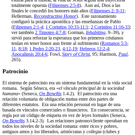
totalmente opuesta (
Filipenses 2:5-8
). Aun así, Dios a las
finales le concedió los honores más altos (
Filipenses 2: 9-11
;
Hellerman,
Reconstructing Honor
). Este razonamiento
configuró la práctica apostólica y las enseñanzas de Pablo
(
Filipenses 2:1-4
;
1 Corintios 10:33-11:1
;
2 Corintios 11:16-33
;
ver también
2 Timoteo 4:7-8
; Gorman,
Inhabiting
, 9–39), y
sirvió para reforzar la esperanza que los primeros cristianos
tenían en tener honor aun frente al sufrimiento (
Romanos 5:3-
11
,
8:18
;
1 Pedro 2:20-23
,
4:12-19
;
Hebreos 12:2-4
;
Apocalipsis 20:4-6
; Fowl,
Story of Christ
, 95; Harrison,
Paul
,
265).
Patrocinio
El sistema de patrocinio era un sistema fundamental en la vida social
romana. Según Séneca, era «
el vínculo principal de la sociedad
humana
» (Seneca,
On Benefits
1.4.2). El patrocinio era una
relación voluntaria de obligación mutua entre dos partes de
diferentes estatutos. Era una relación personal en lugar de una
basada en vínculos comerciales o financieros. En consecuencia, se
regía por un código de etiqueta en vez de leyes formales (Seneca,
On Benefits
3.14.2-3). Las relaciones patrono/cliente operaban en
todos los niveles de la sociedad romana: entre ricos y pobres,
antiguos amos y los liberados, aristócratas y
collegia
(clubes y