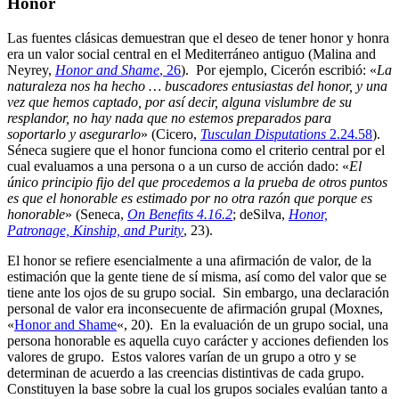
Honor
Las fuentes clásicas demuestran que el deseo de tener honor y honra
era un valor social central en el Mediterráneo antiguo (Malina and
Neyrey,
Honor and Shame
, 26
). Por ejemplo, Cicerón escribió: «
La
naturaleza nos ha hecho … buscadores entusiastas del honor, y una
vez que hemos captado, por así decir, alguna vislumbre de su
resplandor, no hay nada que no estemos preparados para
soportarlo y asegurarlo
» (Cicero,
Tusculan Disputations
2.24.58
).
Séneca sugiere que el honor funciona como el criterio central por el
cual evaluamos a una persona o a un curso de acción dado: «
El
único principio fijo del que procedemos a la prueba de otros puntos
es que el honorable es estimado por no otra razón que porque es
honorable
» (Seneca,
On Benefits 4.16.2
; deSilva,
Honor,
Patronage, Kinship, and Purity
, 23).
El honor se refiere esencialmente a una afirmación de valor, de la
estimación que la gente tiene de sí misma, así como del valor que se
tiene ante los ojos de su grupo social. Sin embargo, una declaración
personal de valor era inconsecuente de afirmación grupal (Moxnes,
«
Honor and Shame
«, 20). En la evaluación de un grupo social, una
persona honorable es aquella cuyo carácter y acciones defienden los
valores de grupo. Estos valores varían de un grupo a otro y se
determinan de acuerdo a las creencias distintivas de cada grupo.
Constituyen la base sobre la cual los grupos sociales evalúan tanto a