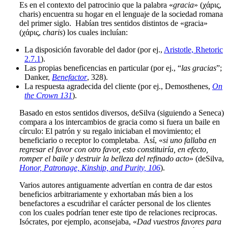
Es en el contexto del patrocinio que la palabra «
gracia
» (χάρις,
charis) encuentra su hogar en el lenguaje de la sociedad romana
del primer siglo. Habían tres sentidos distintos de «gracia»
(χάρις,
charis
) los cuales incluían:
La disposición favorable del dador (por ej.,
Aristotle, Rhetoric
2.7.1
).
Las propias beneficencias en particular (por ej., “
las gracias
”;
Danker,
Benefactor
, 328).
La respuesta agradecida del cliente (por ej., Demosthenes,
On
the Crown 131
).
Basado en estos sentidos diversos, deSilva (siguiendo a Seneca)
compara a los intercambios de gracia como si fuera un baile en
círculo: El patrón y su regalo iniciaban el movimiento; el
beneficiario o receptor lo completaba. Así, «
si uno fallaba en
regresar el favor con otro favor, esto constituiría, en efecto,
romper el baile y destruir la belleza del refinado acto
» (deSilva,
Honor, Patronage, Kinship, and Purity, 106
).
Varios autores antiguamente advertían en contra de dar estos
beneficios arbitrariamente y exhortaban más bien a los
benefactores a escudriñar el carácter personal de los clientes
con los cuales podrían tener este tipo de relaciones reciprocas.
Isócrates, por ejemplo, aconsejaba, «
Dad vuestros favores para