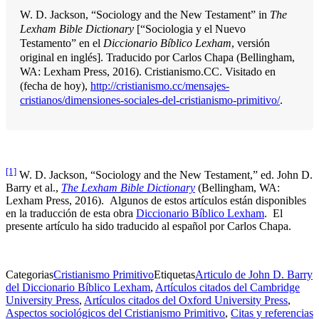
W. D. Jackson, “Sociology and the New Testament” in
The
Lexham Bible Dictionary
[“Sociologia y el Nuevo
Testamento” en el
Diccionario Bíblico Lexham
, versión
original en inglés]. Traducido por Carlos Chapa (Bellingham,
WA: Lexham Press, 2016). Cristianismo.CC. Visitado en
(fecha de hoy),
http://cristianismo.cc/mensajes-
cristianos/dimensiones-sociales-del-cristianismo-primitivo/
.
[1]
W. D. Jackson, “Sociology and the New Testament,” ed. John D.
Barry et al.,
The Lexham Bible Dictionary
(Bellingham, WA:
Lexham Press, 2016). Algunos de estos artículos están disponibles
en la traducción de esta obra
Diccionario Bíblico Lexham
. El
presente artículo ha sido traducido al español por Carlos Chapa.
Categorias
Cristianismo Primitivo
Etiquetas
Articulo de John D. Barry
del Diccionario Bíblico Lexham
,
Artículos citados del Cambridge
University Press
,
Artículos citados del Oxford University Press
,
Aspectos sociológicos del Cristianismo Primitivo
,
Citas y referencias