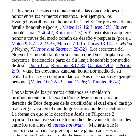
La historia de Jesús era tema central a las concepciones de
honor entre los primeros cristianos. Por ejemplo, los
Evangelios atribuyen el honor a Jesús: el Señor provenía de una
familia honorable (por ej.,
Mateo 1:2-16
;
Lucas 3:23-38
; ver
también
Juan 7:40-42
;
Romanos 1:3
), y Él así mismo adquiere
honor a través del modo común de desafío y respuesta (por ej.,
Mateo 9:1-7
,
22:23-33
;
Marcos 7:1-16
;
Lucas 13:10-17
;
Malina
y Neyrey,
“
Honor and Shame
,”
29-32
). Los escritores del
Nuevo Testamento también sostenían que Dios adoptaba a los
creyentes, haciéndoles parte de Su linaje honorable por medio
de Jesús (
Juan 1:12
;
Romanos 8:17-30
;
Gálatas 4:4-7
;
1 Pedro
2: 9
), y que los creyentes ganaban honor por medio de su
lealtad a Jesús y en conformidad con Sus enseñanzas y ejemplo
personal (
Mateo 10: 32-33
;
Juan 12:26
;
2 Timoteo 4:7-8
).
Los valores de los primeros cristianos se amoldaron
profundamente por la exaltación de Jesús como la mano
derecha de Dios después de la crucifixión; el cual era el castigo
más vergonzoso en el mundo greco-romano de ese entonces.
La forma en que se le describe a Jesús en Filipenses 2
representa una inversión de los medios de avance tradicionales
entre los romanos (el
cursus honorum
): Mientras que la
aristocracia romana se preocupaba de ganar cada vez más
estima para sí misma, la vida de Jesús seguía una trayectoria