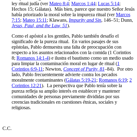
ley ritual judía (ver
Mateo 8:4
;
Marcos 1:44
;
Lucas 5:14
;
Hechos 15
; Gálatas). Más bien, parece que nuestro Señor Jesús
había priorizado la moral sobre la impureza ritual (ver
Marcos
7:15
;
Mateo 15:11
; Klawans,
Impurity and Sin
, 146–51; Dunn,
Jesus, Paul, and the Law, 51
).
Como el apóstol a los gentiles, Pablo también desafío el
significado de la pureza ritual. En varios pasajes de sus
epístolas, Pablo demuestra una falta de preocupación con
respecto a los asuntos relacionados con la comida (1 Corintios
8
;
Romanos 14:1-4
) e ilustra el bautismo como un medio usado
para limpiar la contaminación moral en lugar de ritual (
1
Corintios 6:9-11
; Newton,
Concept of Purity, 81
–84). Por otro
lado, Pablo frecuentemente advierte contra los pecados
moralmente contaminantes (
Gálatas 5:19-21
;
Romanos 6:19
;
2
Corintios 12:21
). La perspectiva que Pablo tenía sobre la
pureza refleja su amplio interés en establecer y mantener
comunidades de personas previamente divididas por sus
creencias tradicionales en cuestiones étnicas, sociales y
religiosas.
C.C.