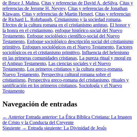
de Bruce J. Malina
,
Citas y referencias de David A. deSilva
,
Citas y
referencias de Jerome H. Neyrey
,
Citas y referencias de Jonathan
Klawans
,
Citas y referencias de Martin Hengel
,
Citas y referencias
de Richard L. Rohrbaugh
,
Cristianismo y la sociedad romana
,
Efectos de la cultura romana en el cristianismo antiguo
,
El honor y
la honra en el cristianismo
,
enfoque histórico-social del Nuevo
Testamento
,
Enfoque sociológico científico-social del Nuevo
Testamento
,
Enfoque sociológico descripción social del cristianismo
primitivo
,
Enfoques sociológicos en el Nuevo Testamento
,
Factores
sociológicos en el cristianismo primitivo
,
Influencia del helenismo
en las primeras comunidades cristianas
,
La pureza ritual y moral en
el Antiguo Testamento
,
Las ciencias sociales y el Nuevo
Testamento
,
Los primeros cristianos y la cultura greco-romana
,
Nuevo Testamento
,
Perspectiva cultural romana sobre el
cristianismo
,
Perspectiva greco-romana del cristianismo
,
rituales y
santificación en los primeros cristianos
,
Sociología y el Nuevo
Testamento
Navegación de entradas
← Anterior
Entrada anterior:
La Ética Bíblica Cristiana: La Imagen
de Cristo y la Conducta del Creyente
Siguiente →
Entrada siguiente:
La Divinidad de Jesús