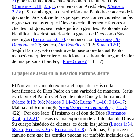
21
); por lo tanto, todos ellos ocasionaron la ira de Dios
(
Romanos 1:18
,
2:5
,
8
; comparar con Aristóteles,
Rhetoric
2.2.8
). Sin embargo, la descripción que Pablo hace acerca de la
gracia de Dios subvierte las perspectivas convencionales judías
y greco-romanas en que Dios concede libremente favores a
clientes indignos, sean estos judíos o gentiles. Pablo además
identifica a los destinatarios de la gracia de Dios como Sus
enemigos (
Romanos 5:6-10
, comparar con
Isocrates, To
Demonicus 29
; Seneca,
On Benefits
3.11.2;
Sirach 12:1
).
Según Barclay, esto constituye la base sobre la cual Pablo
rechazó cualquier criterio tradicional a la hora de juzgar el valor
de una persona (Barclay, “
Pure Grace?
” 11–17).
El papel de Jesús en la Relación Patrón/Cliente
El Nuevo Testamento expresa el papel de Jesús en la
beneficencia de Dios Padre en una variedad de maneras. Jesús
es a la vez el Patrón y el Agente entre Dios y la humanidad
(
Mateo 8:13
;
9:8
;
Marcos 9:14–28
;
Lucas 7:1–10
;
9:10–17
;
Malina and Rohrbaugh,
Social-Science Commentary
,
75-76
;
422). Por otro lado, Él mismo es el don de Dios (
Romanos
3:24
;
5:12-21
). Jesús es una expresión de la fidelidad de Dios a
Su cuerpo histórico de clientes, es decir, los judíos (
Lucas 1:54
,
68-75
,
Hechos 3:26
y
Romanos 15: 8
). Además, Él provee el
camino para que los gentiles puedan ser también incluidos en el