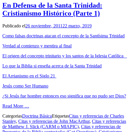
En Defensa de la Santa Trinidad:
Cristianismo Histórico (Parte 1)
Publicado el
26 noviembre, 2011
22 marzo, 2019
Como falsas doctrinas atacan el concepto de la Santísima Trinidad
Verdad al comienzo y mentira al final
El origen del concepto trinitario y los santos de la Iglesia Católica
Lo que la Biblia si enseña acerca de la Santa Trinidad
El Arrianismo en el Siglo 21
Jesús como Ser Humano
¿Si Jesús fue hombre entonces eso significa que no pudo ser Dios?
Read More …
Categorias
Doctrina Básica
Etiquetas
Citas y referencias de Charles
Stanley
,
Citas y referencias de John MacArthur
,
Citas y referencias
de Matthew J. Slick (CARM o MIAPIC)
,
Citas y referencias de
Preguntas de la Biblia contestadas (Got Questions)
,
Cristianismo