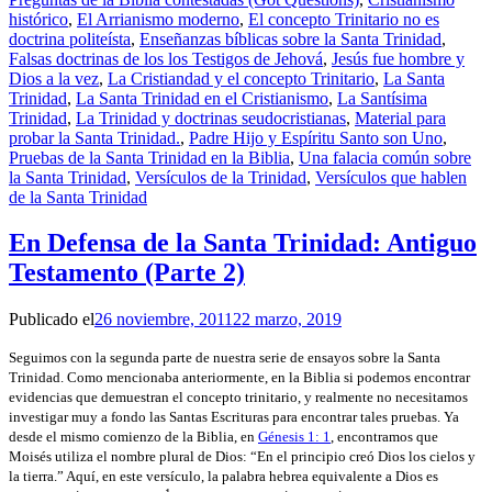
histórico
,
El Arrianismo moderno
,
El concepto Trinitario no es
doctrina politeísta
,
Enseñanzas bíblicas sobre la Santa Trinidad
,
Falsas doctrinas de los los Testigos de Jehová
,
Jesús fue hombre y
Dios a la vez
,
La Cristiandad y el concepto Trinitario
,
La Santa
Trinidad
,
La Santa Trinidad en el Cristianismo
,
La Santísima
Trinidad
,
La Trinidad y doctrinas seudocristianas
,
Material para
probar la Santa Trinidad.
,
Padre Hijo y Espíritu Santo son Uno
,
Pruebas de la Santa Trinidad en la Biblia
,
Una falacia común sobre
la Santa Trinidad
,
Versículos de la Trinidad
,
Versículos que hablen
de la Santa Trinidad
En Defensa de la Santa Trinidad: Antiguo
Testamento (Parte 2)
Publicado el
26 noviembre, 2011
22 marzo, 2019
Seguimos con la segunda parte de nuestra serie de ensayos sobre la Santa
Trinidad. Como mencionaba anteriormente, en la Biblia si podemos encontrar
evidencias que demuestran el concepto trinitario, y realmente no necesitamos
investigar muy a fondo las Santas Escrituras para encontrar tales pruebas. Ya
desde el mismo comienzo de la Biblia, en
Génesis 1: 1
, encontramos que
Moisés utiliza el nombre plural de Dios: “En el principio creó Dios los cielos y
la tierra.” Aquí, en este versículo, la palabra hebrea equivalente a Dios es