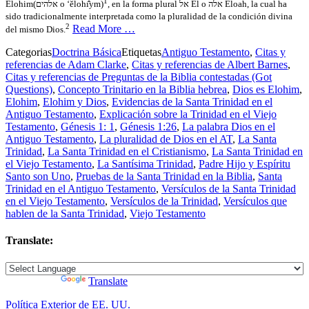
1
, en la forma plural אל El o אלה Eloah, la cual ha
Elohim(אלהים o ‘ĕlohı̂̂ym)
sido tradicionalmente interpretada como la pluralidad de la condición divina
2
Read More …
del mismo Dios.
Categorias
Doctrina Básica
Etiquetas
Antiguo Testamento
,
Citas y
referencias de Adam Clarke
,
Citas y referencias de Albert Barnes
,
Citas y referencias de Preguntas de la Biblia contestadas (Got
Questions)
,
Concepto Trinitario en la Biblia hebrea
,
Dios es Elohim
,
Elohim
,
Elohim y Dios
,
Evidencias de la Santa Trinidad en el
Antiguo Testamento
,
Explicación sobre la Trinidad en el Viejo
Testamento
,
Génesis 1: 1
,
Génesis 1:26
,
La palabra Dios en el
Antiguo Testamento
,
La pluralidad de Dios en el AT
,
La Santa
Trinidad
,
La Santa Trinidad en el Cristianismo
,
La Santa Trinidad en
el Viejo Testamento
,
La Santísima Trinidad
,
Padre Hijo y Espíritu
Santo son Uno
,
Pruebas de la Santa Trinidad en la Biblia
,
Santa
Trinidad en el Antiguo Testamento
,
Versículos de la Santa Trinidad
en el Viejo Testamento
,
Versículos de la Trinidad
,
Versículos que
hablen de la Santa Trinidad
,
Viejo Testamento
Translate:
Powered by
Translate
Política Exterior de EE. UU.