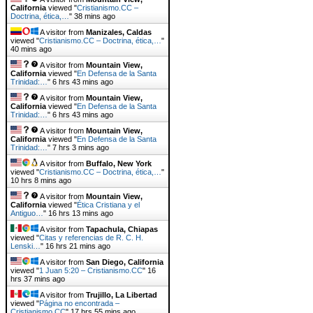
California
viewed "
Cristianismo.CC –
Doctrina, ética,…
"
38 mins ago
A visitor from
Manizales, Caldas
viewed "
Cristianismo.CC – Doctrina, ética,…
"
40 mins ago
A visitor from
Mountain View,
California
viewed "
En Defensa de la Santa
Trinidad:…
"
6 hrs 43 mins ago
A visitor from
Mountain View,
California
viewed "
En Defensa de la Santa
Trinidad:…
"
6 hrs 43 mins ago
A visitor from
Mountain View,
California
viewed "
En Defensa de la Santa
Trinidad:…
"
7 hrs 3 mins ago
A visitor from
Buffalo, New York
viewed "
Cristianismo.CC – Doctrina, ética,…
"
10 hrs 8 mins ago
A visitor from
Mountain View,
California
viewed "
Ética Cristiana y el
Antiguo…
"
16 hrs 13 mins ago
A visitor from
Tapachula, Chiapas
viewed "
Citas y referencias de R. C. H.
Lenski…
"
16 hrs 21 mins ago
A visitor from
San Diego, California
viewed "
1 Juan 5:20 – Cristianismo.CC
"
16
hrs 37 mins ago
A visitor from
Trujillo, La Libertad
viewed "
Página no encontrada –
Cristianismo.CC
"
17 hrs 55 mins ago