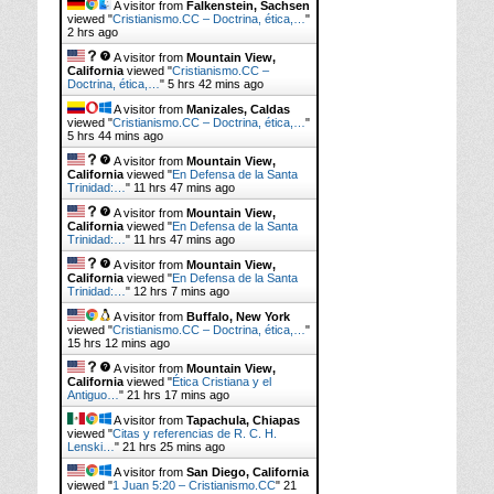
A visitor from
Falkenstein, Sachsen
viewed "
Cristianismo.CC – Doctrina, ética,…
"
2 hrs ago
A visitor from
Mountain View,
California
viewed "
Cristianismo.CC –
Doctrina, ética,…
"
5 hrs 42 mins ago
A visitor from
Manizales, Caldas
viewed "
Cristianismo.CC – Doctrina, ética,…
"
5 hrs 44 mins ago
A visitor from
Mountain View,
California
viewed "
En Defensa de la Santa
Trinidad:…
"
11 hrs 47 mins ago
A visitor from
Mountain View,
California
viewed "
En Defensa de la Santa
Trinidad:…
"
11 hrs 47 mins ago
A visitor from
Mountain View,
California
viewed "
En Defensa de la Santa
Trinidad:…
"
12 hrs 7 mins ago
A visitor from
Buffalo, New York
viewed "
Cristianismo.CC – Doctrina, ética,…
"
15 hrs 12 mins ago
A visitor from
Mountain View,
California
viewed "
Ética Cristiana y el
Antiguo…
"
21 hrs 17 mins ago
A visitor from
Tapachula, Chiapas
viewed "
Citas y referencias de R. C. H.
Lenski…
"
21 hrs 25 mins ago
A visitor from
San Diego, California
viewed "
1 Juan 5:20 – Cristianismo.CC
"
21