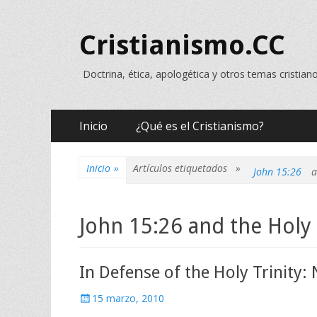
Cristianismo.CC
Doctrina, ética, apologética y otros temas cristian
Menú
Saltar
Inicio
¿Qué es el Cristianismo?
al
principal
contenido
Inicio
»
Artículos etiquetados »
John 15:26
a
John 15:26 and the Holy 
In Defense of the Holy Trinity:
Publicado
15 marzo, 2010
el