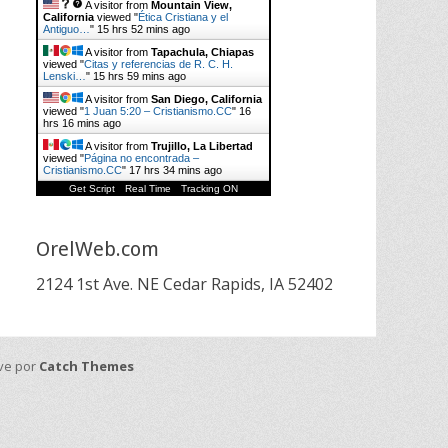
A visitor from
Mountain View,
California
viewed "
Ética Cristiana y el
Antiguo…
"
15 hrs 52 mins ago
A visitor from
Tapachula, Chiapas
viewed "
Citas y referencias de R. C. H.
Lenski…
"
16 hrs ago
A visitor from
San Diego, California
viewed "
1 Juan 5:20 – Cristianismo.CC
"
16
hrs 16 mins ago
A visitor from
Trujillo, La Libertad
viewed "
Página no encontrada –
Cristianismo.CC
"
17 hrs 34 mins ago
Get Script
Real Time
Tracking ON
OrelWeb.com
2124 1st Ave. NE Cedar Rapids, IA 52402
ive por
Catch Themes