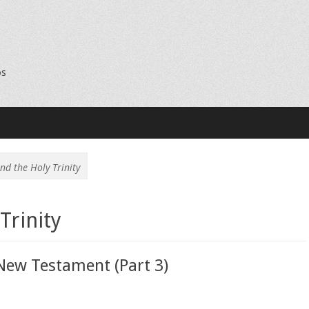
os
nd the Holy Trinity
Trinity
 New Testament (Part 3)