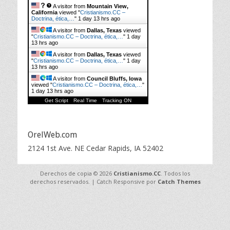
A visitor from
Mountain View,
California
viewed "
Cristianismo.CC –
Doctrina, ética,…
"
1 day 13 hrs ago
A visitor from
Dallas, Texas
viewed
"
Cristianismo.CC – Doctrina, ética,…
"
1 day
13 hrs ago
A visitor from
Dallas, Texas
viewed
"
Cristianismo.CC – Doctrina, ética,…
"
1 day
13 hrs ago
A visitor from
Council Bluffs, Iowa
viewed "
Cristianismo.CC – Doctrina, ética,…
"
1 day 13 hrs ago
Get Script
Real Time
Tracking ON
OrelWeb.com
2124 1st Ave. NE Cedar Rapids, IA 52402
Derechos de copia © 2026
Cristianismo.CC
. Todos los
derechos reservados. | Catch Responsive por
Catch Themes