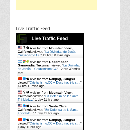
Live Traffic Feed
Live Traffic Feed
A visitor from
Mountain View,
California
viewed "
La Divinidad de Jesús –
Cristianismo.CC
"
12 hrs 38 mins ago
A visitor from
Gobernador
Garmendia, Tucuman
viewed "
La Divinidad
de Jesús – Cristianismo.CC
"
12 hrs 39 mins
ago
A visitor from
Nanjing, Jiangsu
viewed "
Cristianismo.CC – Doctrina, ética,…
"
14 hrs 11 mins ago
A visitor from
Mountain View,
California
viewed "
En Defensa de la Santa
Trinidad:…
"
1 day 11 hrs ago
A visitor from
Santa Clara,
California
viewed "
En Defensa de la Santa
Trinidad:…
"
1 day 11 hrs ago
A visitor from
Nanjing, Jiangsu
viewed "
Cristianismo.CC – Doctrina, ética,…
"
1 day 11 hrs ago