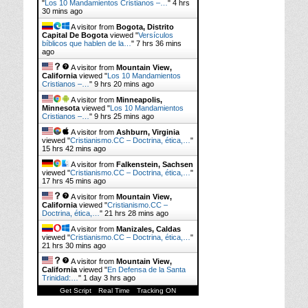
"
Los 10 Mandamientos Cristianos –…
"
4 hrs
30 mins ago
A visitor from
Bogota, Distrito
Capital De Bogota
viewed "
Versículos
bíblicos que hablen de la…
"
7 hrs 36 mins
ago
A visitor from
Mountain View,
California
viewed "
Los 10 Mandamientos
Cristianos –…
"
9 hrs 20 mins ago
A visitor from
Minneapolis,
Minnesota
viewed "
Los 10 Mandamientos
Cristianos –…
"
9 hrs 25 mins ago
A visitor from
Ashburn, Virginia
viewed "
Cristianismo.CC – Doctrina, ética,…
"
15 hrs 42 mins ago
A visitor from
Falkenstein, Sachsen
viewed "
Cristianismo.CC – Doctrina, ética,…
"
17 hrs 45 mins ago
A visitor from
Mountain View,
California
viewed "
Cristianismo.CC –
Doctrina, ética,…
"
21 hrs 28 mins ago
A visitor from
Manizales, Caldas
viewed "
Cristianismo.CC – Doctrina, ética,…
"
21 hrs 30 mins ago
A visitor from
Mountain View,
California
viewed "
En Defensa de la Santa
Trinidad:…
"
1 day 3 hrs ago
Get Script
Real Time
Tracking ON