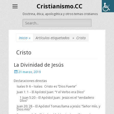
Cristianismo.CC
Doctrina, ética, apologética y otros temas cristianos
Buscar:
Inicio
»
Artículos etiquetados »
Cristo
Cristo
La Divinidad de Jesús
Publicado
21 marzo, 2019
el
Declaraciones directas
Isaías 9: 6 – Isaías: Cristo es “Dios Fuerte”
Juan 1: 1 – El Apóstol Juan: “Y el Verbo era Dios”
1 Juan 5:20 – El Apóstol Juan: Jesús es el “verdadero
Dios”
Juan 20: 28 – El Apóstol Tomas llama a Jesús: “Señor mío, y
Dios mío”