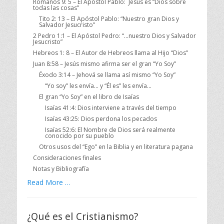
Romanos 9: 5 – El Apóstol Pablo: Jesús es “Dios sobre
todas las cosas”
Tito 2: 13 – El Apóstol Pablo: “Nuestro gran Dios y
Salvador Jesucristo”
2 Pedro 1:1 – El Apóstol Pedro: “…nuestro Dios y Salvador
Jesucristo”
Hebreos 1: 8 – El Autor de Hebreos llama al Hijo “Dios”
Juan 8:58 – Jesús mismo afirma ser el gran “Yo Soy”
Éxodo 3:14 – Jehová se llama así mismo “Yo Soy”
“Yo soy” les envía… y “Él es” les envía…
El gran “Yo Soy” en el libro de Isaías
Isaías 41:4: Dios interviene a través del tiempo
Isaías 43:25: Dios perdona los pecados
Isaías 52:6: El Nombre de Dios será realmente
conocido por su pueblo
Otros usos del “Ego” en la Biblia y en literatura pagana
Consideraciones finales
Notas y Bibliografía
Read More …
¿Qué es el Cristianismo?