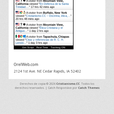
A visitor from
Mountain View,
California
viewed "
En Defensa de la Santa
Trinidad:…
"
17 hrs 42 mins ago
A visitor from
Buffalo, New York
viewed "
Cristianismo.CC – Doctrina, ética,…
"
20 hrs 48 mins ago
A visitor from
Mountain View,
California
viewed "
Ética Cristiana y el
Antiguo…
"
1 day 2 hrs ago
A visitor from
Tapachula, Chiapas
viewed "
Citas y referencias de R. C. H.
Lenski…
"
1 day 3 hrs ago
Get Script
Real Time
Tracking ON
OrelWeb.com
2124 1st Ave. NE Cedar Rapids, IA 52402
Derechos de copia © 2026
Cristianismo.CC
. Todos los
derechos reservados. | Catch Responsive por
Catch Themes