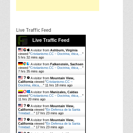
Live Traffic Feed
Live Traffic Feed
A visitor from
Ashburn, Virginia
viewed "
Cristianismo.CC – Doctrina, ética,…
"
5 hrs 32 mins ago
A visitor from
Falkenstein, Sachsen
viewed "
Cristianismo.CC – Doctrina, ética,…
"
7 hrs 35 mins ago
A visitor from
Mountain View,
California
viewed "
Cristianismo.CC –
Doctrina, ética,…
"
11 hrs 18 mins ago
A visitor from
Manizales, Caldas
viewed "
Cristianismo.CC – Doctrina, ética,…
"
11 hrs 20 mins ago
A visitor from
Mountain View,
California
viewed "
En Defensa de la Santa
Trinidad:…
"
17 hrs 23 mins ago
A visitor from
Mountain View,
California
viewed "
En Defensa de la Santa
Trinidad:…
"
17 hrs 23 mins ago