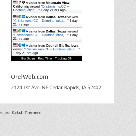
A visitor from
Mountain View,
California
viewed "
Cristianismo.CC –
Doctrina, ética,…
"
1 day 21 hrs ago
A visitor from
Dallas, Texas
viewed
"
Cristianismo.CC – Doctrina, ética,…
"
1 day
21 hrs ago
A visitor from
Dallas, Texas
viewed
"
Cristianismo.CC – Doctrina, ética,…
"
1 day
21 hrs ago
A visitor from
Council Bluffs, Iowa
viewed "
Cristianismo.CC – Doctrina, ética,…
"
1 day 21 hrs ago
Get Script
Real Time
Tracking ON
OrelWeb.com
2124 1st Ave. NE Cedar Rapids, IA 52402
ive por
Catch Themes