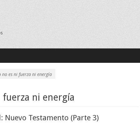
os
o no es ni fuerza ni energía
i fuerza ni energía
d: Nuevo Testamento (Parte 3)