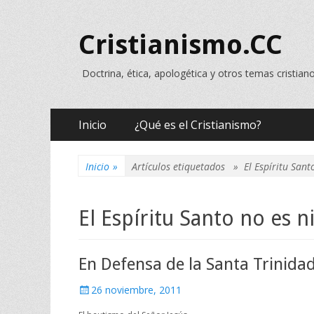
Cristianismo.CC
Doctrina, ética, apologética y otros temas cristian
Menú
Saltar
Inicio
¿Qué es el Cristianismo?
al
principal
contenido
Inicio
»
Artículos etiquetados »
El Espíritu Sant
El Espíritu Santo no es n
En Defensa de la Santa Trinida
Publicado
26 noviembre, 2011
el