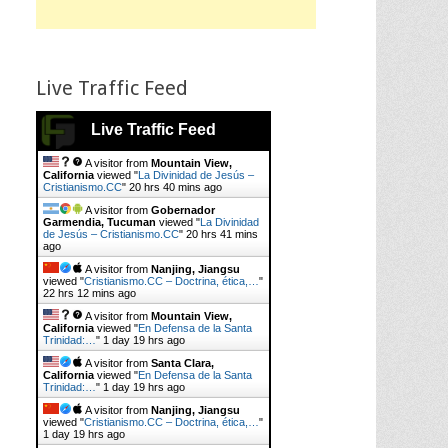
Live Traffic Feed
Live Traffic Feed
A visitor from
Mountain View,
California
viewed "
La Divinidad de Jesús –
Cristianismo.CC
"
20 hrs 40 mins ago
A visitor from
Gobernador
Garmendia, Tucuman
viewed "
La Divinidad
de Jesús – Cristianismo.CC
"
20 hrs 41 mins
ago
A visitor from
Nanjing, Jiangsu
viewed "
Cristianismo.CC – Doctrina, ética,…
"
22 hrs 12 mins ago
A visitor from
Mountain View,
California
viewed "
En Defensa de la Santa
Trinidad:…
"
1 day 19 hrs ago
A visitor from
Santa Clara,
California
viewed "
En Defensa de la Santa
Trinidad:…
"
1 day 19 hrs ago
A visitor from
Nanjing, Jiangsu
viewed "
Cristianismo.CC – Doctrina, ética,…
"
1 day 19 hrs ago