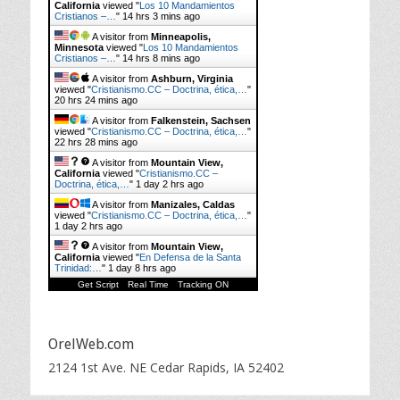
California
viewed "
Los 10 Mandamientos
Cristianos –…
"
14 hrs 3 mins ago
A visitor from
Minneapolis,
Minnesota
viewed "
Los 10 Mandamientos
Cristianos –…
"
14 hrs 8 mins ago
A visitor from
Ashburn, Virginia
viewed "
Cristianismo.CC – Doctrina, ética,…
"
20 hrs 24 mins ago
A visitor from
Falkenstein, Sachsen
viewed "
Cristianismo.CC – Doctrina, ética,…
"
22 hrs 28 mins ago
A visitor from
Mountain View,
California
viewed "
Cristianismo.CC –
Doctrina, ética,…
"
1 day 2 hrs ago
A visitor from
Manizales, Caldas
viewed "
Cristianismo.CC – Doctrina, ética,…
"
1 day 2 hrs ago
A visitor from
Mountain View,
California
viewed "
En Defensa de la Santa
Trinidad:…
"
1 day 8 hrs ago
Get Script
Real Time
Tracking ON
OrelWeb.com
2124 1st Ave. NE Cedar Rapids, IA 52402