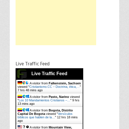
Live Traffic Feed
Live Traffic Feed
A visitor from
Falkenstein, Sachsen
viewed "
Cristianismo.CC – Doctrina, ética,…
"
7 hrs 48 mins ago
A visitor from
Pasto, Narino
viewed
"
Los 10 Mandamientos Cristianos –…
"
9 hrs
13 mins ago
A visitor from
Bogota, Distrito
Capital De Bogota
viewed "
Versículos
bíblicos que hablen de la…
"
12 hrs 18 mins
ago
A visitor from
Mountain View,