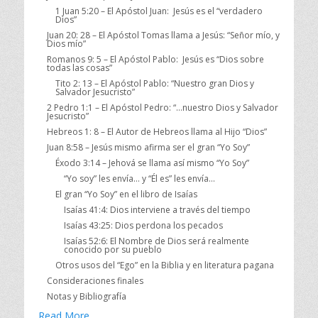
1 Juan 5:20 – El Apóstol Juan: Jesús es el “verdadero
Dios”
Juan 20: 28 – El Apóstol Tomas llama a Jesús: “Señor mío, y
Dios mío”
Romanos 9: 5 – El Apóstol Pablo: Jesús es “Dios sobre
todas las cosas”
Tito 2: 13 – El Apóstol Pablo: “Nuestro gran Dios y
Salvador Jesucristo”
2 Pedro 1:1 – El Apóstol Pedro: “…nuestro Dios y Salvador
Jesucristo”
Hebreos 1: 8 – El Autor de Hebreos llama al Hijo “Dios”
Juan 8:58 – Jesús mismo afirma ser el gran “Yo Soy”
Éxodo 3:14 – Jehová se llama así mismo “Yo Soy”
“Yo soy” les envía… y “Él es” les envía…
El gran “Yo Soy” en el libro de Isaías
Isaías 41:4: Dios interviene a través del tiempo
Isaías 43:25: Dios perdona los pecados
Isaías 52:6: El Nombre de Dios será realmente
conocido por su pueblo
Otros usos del “Ego” en la Biblia y en literatura pagana
Consideraciones finales
Notas y Bibliografía
Read More …