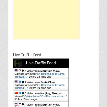
Live Traffic Feed
Live Traffic Feed
A visitor from
Mountain View,
California
viewed "
En Defensa de la Santa
Trinidad:…
"
19 hrs 18 mins ago
A visitor from
Santa Clara,
California
viewed "
En Defensa de la Santa
Trinidad:…
"
19 hrs 19 mins ago
A visitor from
Nanjing, Jiangsu
viewed "
Cristianismo.CC – Doctrina, ética,…
"
19 hrs 59 mins ago
A visitor from
Mountain View,