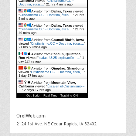
California
viewed "
Cristianismo.CC –
Doctrina, ética,…
"
21 hrs 4 mins ago
A visitor from
Dallas, Texas
viewed
"
Cristianismo.CC – Doctrina, ética,…
"
21 hrs
5 mins ago
A visitor from
Dallas, Texas
viewed
"
Cristianismo.CC – Doctrina, ética,…
"
21 hrs
49 mins ago
A visitor from
Council Bluffs, Iowa
viewed "
Cristianismo.CC – Doctrina, ética,…
"
21 hrs 50 mins ago
A visitor from
Cancun, Quintana
Roo
viewed "
Isaías 43:25 explicación –…
"
1
day 12 hrs ago
A visitor from
Qingdao, Shandong
viewed "
Cristianismo.CC – Doctrina, ética,…
"
1 day 17 hrs ago
A visitor from
Mountain View,
California
viewed "
Ética en el Cristianismo –
…
"
2 days 17 hrs ago
Get Script
Real Time
Tracking ON
OrelWeb.com
2124 1st Ave. NE Cedar Rapids, IA 52402