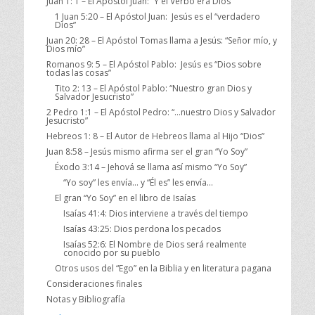
Juan 1: 1 – El Apóstol Juan: “Y el Verbo era Dios”
1 Juan 5:20 – El Apóstol Juan: Jesús es el “verdadero
Dios”
Juan 20: 28 – El Apóstol Tomas llama a Jesús: “Señor mío, y
Dios mío”
Romanos 9: 5 – El Apóstol Pablo: Jesús es “Dios sobre
todas las cosas”
Tito 2: 13 – El Apóstol Pablo: “Nuestro gran Dios y
Salvador Jesucristo”
2 Pedro 1:1 – El Apóstol Pedro: “…nuestro Dios y Salvador
Jesucristo”
Hebreos 1: 8 – El Autor de Hebreos llama al Hijo “Dios”
Juan 8:58 – Jesús mismo afirma ser el gran “Yo Soy”
Éxodo 3:14 – Jehová se llama así mismo “Yo Soy”
“Yo soy” les envía… y “Él es” les envía…
El gran “Yo Soy” en el libro de Isaías
Isaías 41:4: Dios interviene a través del tiempo
Isaías 43:25: Dios perdona los pecados
Isaías 52:6: El Nombre de Dios será realmente
conocido por su pueblo
Otros usos del “Ego” en la Biblia y en literatura pagana
Consideraciones finales
Notas y Bibliografía