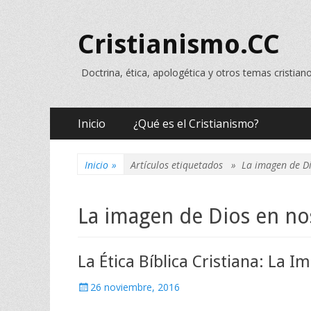
Cristianismo.CC
Doctrina, ética, apologética y otros temas cristian
Menú
Saltar
Inicio
¿Qué es el Cristianismo?
al
principal
contenido
Inicio
»
Artículos etiquetados »
La imagen de Di
La imagen de Dios en no
La Ética Bíblica Cristiana: La 
Publicado
26 noviembre, 2016
el