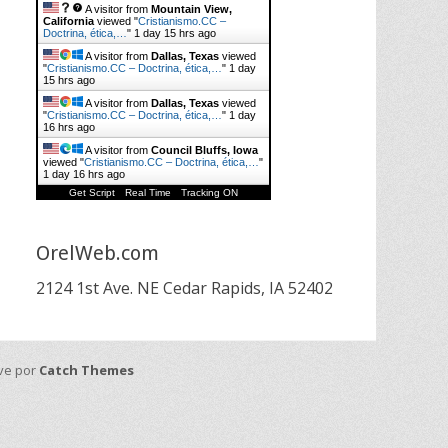
A visitor from
Mountain View,
California
viewed "
Cristianismo.CC –
Doctrina, ética,…
"
1 day 15 hrs ago
A visitor from
Dallas, Texas
viewed
"
Cristianismo.CC – Doctrina, ética,…
"
1 day
15 hrs ago
A visitor from
Dallas, Texas
viewed
"
Cristianismo.CC – Doctrina, ética,…
"
1 day
16 hrs ago
A visitor from
Council Bluffs, Iowa
viewed "
Cristianismo.CC – Doctrina, ética,…
"
1 day 16 hrs ago
Get Script
Real Time
Tracking ON
OrelWeb.com
2124 1st Ave. NE Cedar Rapids, IA 52402
ive por
Catch Themes