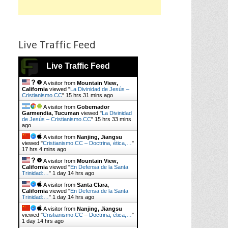
Live Traffic Feed
Live Traffic Feed
A visitor from
Mountain View,
California
viewed "
La Divinidad de Jesús –
Cristianismo.CC
"
15 hrs 31 mins ago
A visitor from
Gobernador
Garmendia, Tucuman
viewed "
La Divinidad
de Jesús – Cristianismo.CC
"
15 hrs 33 mins
ago
A visitor from
Nanjing, Jiangsu
viewed "
Cristianismo.CC – Doctrina, ética,…
"
17 hrs 4 mins ago
A visitor from
Mountain View,
California
viewed "
En Defensa de la Santa
Trinidad:…
"
1 day 14 hrs ago
A visitor from
Santa Clara,
California
viewed "
En Defensa de la Santa
Trinidad:…
"
1 day 14 hrs ago
A visitor from
Nanjing, Jiangsu
viewed "
Cristianismo.CC – Doctrina, ética,…
"
1 day 14 hrs ago